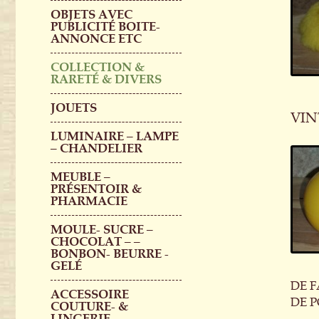
OBJETS AVEC
PUBLICITÉ BOITE-
ANNONCE ETC
COLLECTION &
RARETÉ & DIVERS
JOUETS
VIN
LUMINAIRE – LAMPE
– CHANDELIER
MEUBLE –
PRÉSENTOIR &
PHARMACIE
MOULE- SUCRE –
CHOCOLAT – –
BONBON- BEURRE -
GELÉ
DE 
ACCESSOIRE
DE P
COUTURE- &
LINGERIE