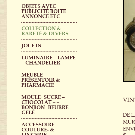
OBJETS AVEC
PUBLICITÉ BOITE-
ANNONCE ETC
COLLECTION &
RARETÉ & DIVERS
JOUETS
LUMINAIRE – LAMPE
– CHANDELIER
MEUBLE –
PRÉSENTOIR &
PHARMACIE
MOULE- SUCRE –
VIN
CHOCOLAT – –
BONBON- BEURRE -
GELÉ
DE 
MURA
ACCESSOIRE
ENV
COUTURE- &
LINGERIE