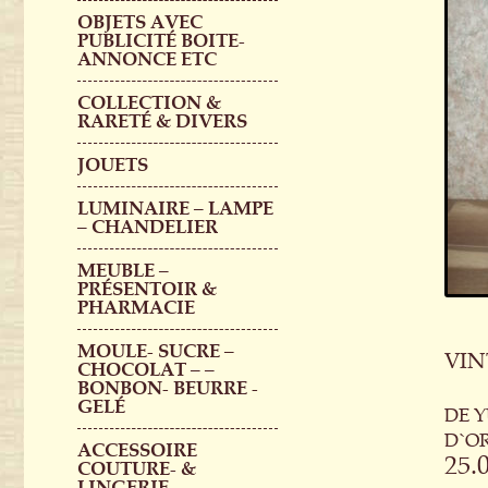
OBJETS AVEC
PUBLICITÉ BOITE-
ANNONCE ETC
COLLECTION &
RARETÉ & DIVERS
JOUETS
LUMINAIRE – LAMPE
– CHANDELIER
MEUBLE –
PRÉSENTOIR &
PHARMACIE
MOULE- SUCRE –
VIN
CHOCOLAT – –
BONBON- BEURRE -
GELÉ
DE Y
D`OR
ACCESSOIRE
25.
COUTURE- &
LINGERIE