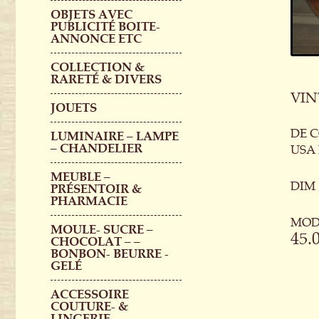
OBJETS AVEC
PUBLICITÉ BOITE-
ANNONCE ETC
COLLECTION &
RARETÉ & DIVERS
VIN
JOUETS
DE C
LUMINAIRE – LAMPE
– CHANDELIER
USA
MEUBLE –
DIM 
PRÉSENTOIR &
PHARMACIE
MOD
MOULE- SUCRE –
45.
CHOCOLAT – –
BONBON- BEURRE -
GELÉ
ACCESSOIRE
COUTURE- &
LINGERIE