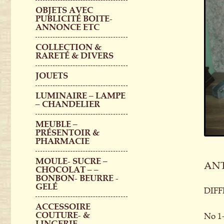
OBJETS AVEC
PUBLICITÉ BOITE-
ANNONCE ETC
COLLECTION &
RARETÉ & DIVERS
JOUETS
LUMINAIRE – LAMPE
– CHANDELIER
MEUBLE –
PRÉSENTOIR &
PHARMACIE
MOULE- SUCRE –
ANT
CHOCOLAT – –
BONBON- BEURRE -
GELÉ
DIFF
ACCESSOIRE
COUTURE- &
No 1
LINGERIE