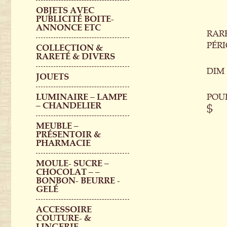
OBJETS AVEC
PUBLICITÉ BOITE-
ANNONCE ETC
RAR
PÉRI
COLLECTION &
RARETÉ & DIVERS
DIM 
JOUETS
LUMINAIRE – LAMPE
POU
– CHANDELIER
$
MEUBLE –
PRÉSENTOIR &
PHARMACIE
MOULE- SUCRE –
CHOCOLAT – –
BONBON- BEURRE -
GELÉ
ACCESSOIRE
COUTURE- &
LINGERIE